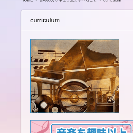
HOME
資格のカリキュラムと学べること
curriculum
へ
移
動
curriculum