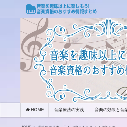
音楽のもたらす心理的作用を知ることで、心を癒や
ャリスト、メンタル心理ミュージックアドバイザー
音楽療法資格のおすすめ
コ
HOME
音楽療法の実践
音楽の効果と音
ン
テ
ン
ツ