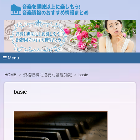
音楽のもたらす心理的作用を知ることで、心を癒やしたり、
な心理効果を活用することが可能です。音楽と心理効果につ
音楽療法資格のおすすめ情報ま
の役立つ情報と、音楽と心理をつなぐスペシャリスト、メン
とめ
心理ミュージックアドバイザーなどの資格とおすすめの講座
いて解説していきます。音楽療法を趣味以上に楽しもう！
Menu
コ
ン
HOME
資格取得に必要な基礎知識
basic
テ
ン
ツ
basic
へ
移
動