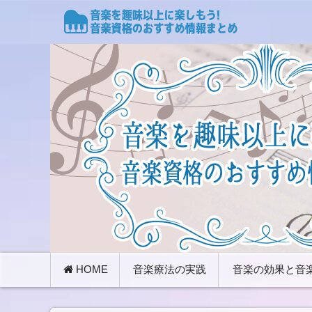
音楽のもたらす心理的作用を知ることで、心を癒や
ャリスト、メンタル心理ミュージックアドバイザー
音楽療法資格のおすすめ
コ
HOME
音楽療法の実践
音楽の効果と音
ン
テ
ン
ツ