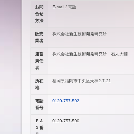
お問
E-mail / 電話
合せ
方法
販売
株式会社新生技術開発研究所
業者
運営
株式会社新生技術開発研究所 石丸大輔
責任
者
所在
福岡県福岡市中央区天神2-7-21
地
電話
0120-757-592
番号
ＦＡ
0120-757-590
Ｘ番