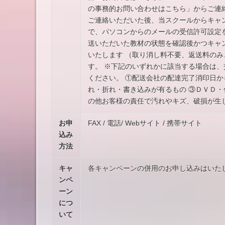
の事務的お問い合わせはこちら」からご連
ご連絡いただいた後、当スクールからキャ
で、パソコンからのメールの受信許可設定
送いただいた教材の状態を確認後かつキャ
いたします （取り消し料不要、返送料の
す。 ※下記のいずれかに該当する場合は、
ください。 ①配送会社の配達完了消印日か
れ・折れ・書き込みが有るもの ③ＤＶＤ・
の他お客様の責任で汚れやキズ、破損が生
お申
FAX / 電話/ Webサイト / 携帯サイト
込み
方法
キャ
各キャンペーンの併用のお申し込みはいた
ンペ
ーン
につ
いて