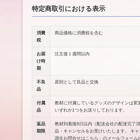
特定商取引における表示
消費
商品価格に消費税を含む
税
お届
注文後１週間以内
け時
期
不良
原則として良品と交換
品
付属
教材に付属しているグッズのデザインは変
品
いずれか1つをお送りしております。
返品
教材到着後8日以内（配送会社の配達完了
期限
品・キャンセルをお受けいたします。 キ
講生お問合せはこちら」のメールフォーム